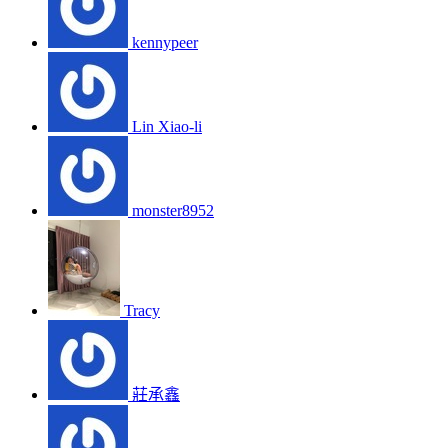
kennypeer
Lin Xiao-li
monster8952
Tracy
莊承鑫