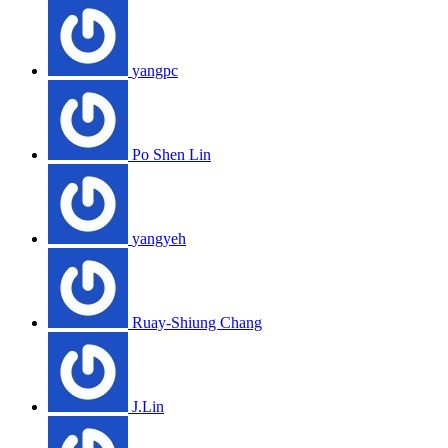
yangpc
Po Shen Lin
yangyeh
Ruay-Shiung Chang
J.Lin